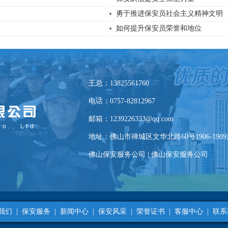
勇于推进保安员社会主义精神文明
如何提升保安员荣誉和地位
王总：13825561760
电话：0757-82812967
邮箱：1239226333@qq.com
地址：佛山市禅城区文华北路60号1906-190
佛山保安服务公司
|
佛山保安服务公司
我们
|
保安服务
|
新闻中心
|
保安风采
|
荣誉证书
|
客服中心
|
联系