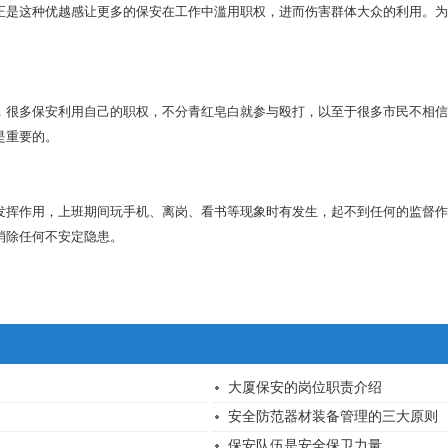
正是这种优越感让更多的保安在工作中滥用职权，进而伤害群体大众的利用。为
，很多保安利用自己的职权，不分青红皂白就参与殴打，以至于很多市民不相
是重要的。
发挥作用，上班期间玩手机、离岗、看书等现象时有发生，起不到任何的监督作
消除任何不安定隐患。
大厦保安的岗位职责介绍
安全防范器材装备管理的三大原则
保安队伍是安全保卫力量